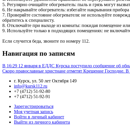
5. Регулярно очищайте обогреватель: пыль и грязь могут вызв
6. Не накрывайте обогреватель: избегайте накрывания прибора
7. Проверяйте состояние обогревателя: не используйте повреж
обратитесь к специалисту.
8. Отключайте при выходе из комнаты: покидая помещение или л
9. Используйте только в подходящих помещениях: не включайте
Если случится беда, звоните по номеру 112.
Навигация по записям
В 16:29 12 января в ЕДДС Курска поступило сообщение об обн
Скоро православные христиане отметят Крещение Господне. В
г. Курск, ул. 50 лет Октября 149
info@kursk112.ru
+7 (4712) 51-92-80
+7 (4712) 51-92-91
Зарегистрироваться
Моя учетная запись
Войти в личный кабинет
Выйти из личного кабинета