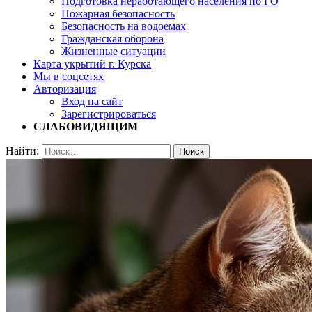
Подготовка неработающего населения по ГО
Пожарная безопасность
Безопасность на водоемах
Гражданская оборона
Жизненные ситуации
Карта укрытий г. Курска
Мы в соцсетях
Авторизация
Вход на сайт
Зарегистрироваться
СЛАБОВИДЯЩИМ
Найти: