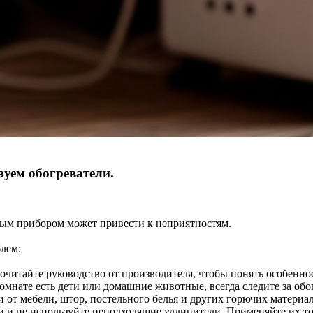
зуем обогреватели.
ным прибором может привести к неприятностям.
блем:
очитайте руководство от производителя, чтобы понять особенно
омнате есть дети или домашние животные, всегда следите за обо
и от мебели, штор, постельного белья и других горючих матери
и и не используйте неподходящие удлинители. Применяйте их то