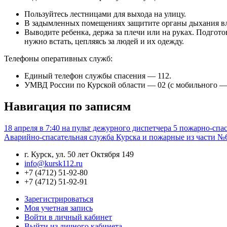
Пользуйтесь лестницами для выхода на улицу.
В задымленных помещениях защитите органы дыхания влаж
Выводите ребенка, держа за плечи или на руках. Подгото
нужно встать, цепляясь за людей и их одежду.
Телефоны оперативных служб:
Единый телефон службы спасения — 112.
УМВД России по Курской области — 02 (с мобильного — 
Навигация по записям
18 апреля в 7:40 на пульт дежурного диспетчера 5 пожарно-сп
Аварийно-спасательная служба Курска и пожарные из части №6
г. Курск, ул. 50 лет Октября 149
info@kursk112.ru
+7 (4712) 51-92-80
+7 (4712) 51-92-91
Зарегистрироваться
Моя учетная запись
Войти в личный кабинет
Выйти из личного кабинета