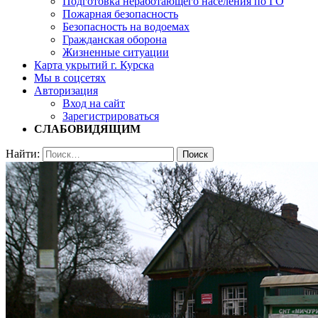
Подготовка неработающего населения по ГО
Пожарная безопасность
Безопасность на водоемах
Гражданская оборона
Жизненные ситуации
Карта укрытий г. Курска
Мы в соцсетях
Авторизация
Вход на сайт
Зарегистрироваться
СЛАБОВИДЯЩИМ
Найти: