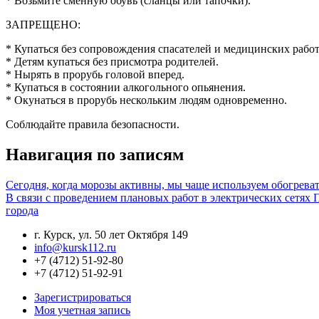
* Возьмите сменную обувь (сланцы или тапочки).
ЗАПРЕЩЕНО:
* Купаться без сопровождения спасателей и медицинских рабо
* Детям купаться без присмотра родителей.
* Нырять в прорубь головой вперед.
* Купаться в состоянии алкогольного опьянения.
* Окунаться в прорубь нескольким людям одновременно.
Соблюдайте правила безопасности.
Навигация по записям
Сегодня, когда морозы активны, мы чаще используем обогреват
В связи с проведением плановых работ в электрических сетях
города
г. Курск, ул. 50 лет Октября 149
info@kursk112.ru
+7 (4712) 51-92-80
+7 (4712) 51-92-91
Зарегистрироваться
Моя учетная запись